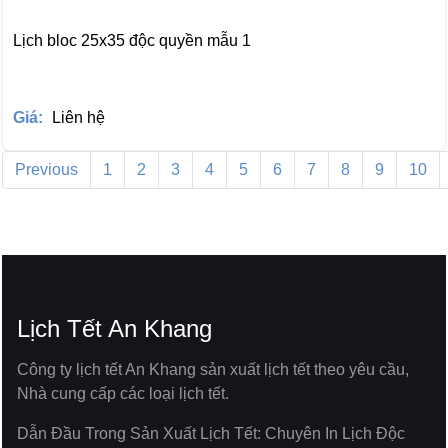
Lịch bloc 25x35 độc quyền mẫu 1
Giá:
Liên hệ
Previous
1
2
3
4
5
6
7
8
9
10
Lịch Tết An Khang
Công ty lịch tết An Khang sản xuất lịch tết theo yêu cầu,
Nhà cung cấp các loại lịch tết.
Dẫn Đầu Trong Sản Xuất Lịch Tết: Chuyên In Lịch Độc