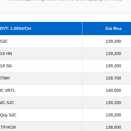
 DVT: 1.000đ/Chỉ
Giá Mua
SJC
139,200
OJI HN
139,200
OJI SG
139,200
BTMH
139,700
C VRTL
140,500
MC SJC
139,200
 Qúy SJC
139,200
 TP.HCM
138,500