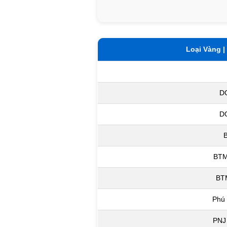
Loại Vàng |
D
D
BTM
BT
Phú
PNJ