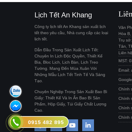
Liê
Lịch Tết An Khang
Công ty lịch tết An Khang sản xuất lịch
Văn Ph
tết theo yêu cầu, Nhà cung cấp các loại
Hòa B,
lịch tết.
Trụ sở
Tân, 
Dẫn Đầu Trong Sản Xuất Lịch Tết:
Liên h
Chuyên In Lịch Độc Quyền, Thiết Kế
MST: 
Bìa, Bloc Lịch, Lịch Bàn, Lịch Treo
Tường. Mang Đến Mùa Xuân Với
Email:
Những Mẫu Lịch Tết Tinh Tế Và Sáng
Googl
Tạo.
Chính 
Chuyên Nghiệp Trong Sản Xuất Bao Bì
Giấy: Thiết Kế Và In Ấn Bao Bì Sản
Chính 
Phẩm, Hộp Giấy, Túi Giấy Chất Lượng
Chính 
Cao.
Chính s
0915 482 895