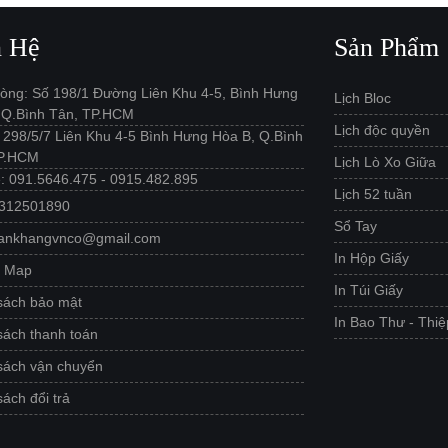
n Hệ
Sản Phẩm
òng: Số 198/1 Đường Liên Khu 4-5, Bình Hưng
Lịch Bloc
 Q.Bình Tân, TP.HCM
Lịch độc quyền
: 298/5/7 Liên Khu 4-5 Bình Hưng Hòa B, Q.Bình
TP.HCM
Lịch Lò Xo Giữa
ệ: 091.5646.475 - 0915.482.895
Lịch 52 tuần
0312501890
Sổ Tay
 ankhangvnco@gmail.com
In Hộp Giấy
e Map
In Túi Giấy
sách bảo mật
In Bao Thư - Thiệ
sách thanh toán
sách vận chuyển
ách đổi trả